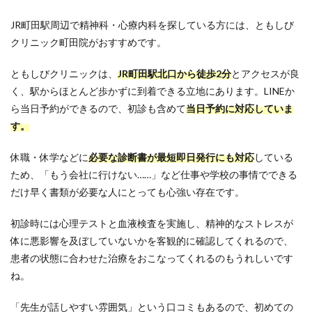
JR町田駅周辺で精神科・心療内科を探している方には、ともしび
クリニック町田院がおすすめです。
ともしびクリニックは、
JR町田駅北口から徒歩2分
とアクセスが良
く、駅からほとんど歩かずに到着できる立地にあります。LINEか
ら当日予約ができるので、初診も含めて
当日予約に対応していま
す。
休職・休学などに
必要な診断書が最短即日発行にも対応
している
ため、「もう会社に行けない……」など仕事や学校の事情でできる
だけ早く書類が必要な人にとっても心強い存在です。
初診時には心理テストと血液検査を実施し、精神的なストレスが
体に悪影響を及ぼしていないかを客観的に確認してくれるので、
患者の状態に合わせた治療をおこなってくれるのもうれしいです
ね。
「先生が話しやすい雰囲気」という口コミもあるので、初めての