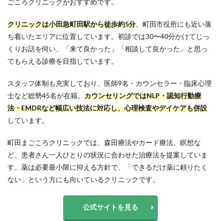
ごころクリニックがおすすめです。
クリニックは小田急町田駅から徒歩約5分
、町田市役所にも近い落
ち着いたエリアに位置しています。初診では30〜40分かけてじっ
くりお話を伺い、「来て良かった」「相談して良かった」と思っ
てもらえる診療を目指しています。
スタッフ体制も充実しており、医師9名・カウンセラー・臨床心理
士など総勢45名が在籍。
カウンセリングではNLP・認知行動療
法・EMDRなど幅広い技法に対応し、心理検査やデイケアも併設
しています。
町田まごころクリニックでは、森田療法やカード療法、瞑想な
ど、患者さん一人ひとりの状況に合わせた治療法を提案していま
す。薬は必要最小限に抑える方針で、「できるだけ薬に頼りたく
ない」という方にも向いているクリニックです。
公式サイトを見る