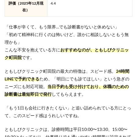
評価（2025年12月現
4.4
在）
「仕事が辛くて、もう限界…でも診断書がないと休めない」
「初めて精神科に行くのは怖いけど、誰かに相談しないともう無
理かも」
こんな不安を抱えている方に
おすすめなのが、ともしびクリニッ
ク町田院
です。
ともしびクリニック町田院の最大の特徴は、スピード感。
24時間
LINEで予約できる
ため、「明日にでも診てほしい」という急ぎの
ニーズにも対応可能。
当日予約も受け付けており、休職のための
診断書は最短即日で発行
してもらえます。
「もう1日も会社に行きたくない」と追い詰められている方にとっ
て、このスピード感はうれしいですね。
ともしびクリニックは、診療時間は平日10:00〜13:30、15:00〜
19:30となっており、仕事帰りでも通いやすい時間帯に設定されて