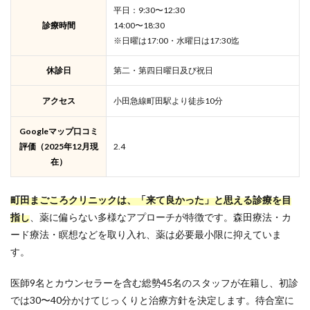
平日：9:30〜12:30
診療時間
14:00〜18:30
※日曜は17:00・水曜日は17:30迄
休診日
第二・第四日曜日及び祝日
アクセス
小田急線町田駅より徒歩10分
Googleマップ口コミ
評価（2025年12月現
2.4
在）
町田まごころクリニックは、「来て良かった」と思える診療を目
指し
、薬に偏らない多様なアプローチが特徴です。森田療法・カ
ード療法・瞑想などを取り入れ、薬は必要最小限に抑えていま
す。
医師9名とカウンセラーを含む総勢45名のスタッフが在籍し、初診
では30〜40分かけてじっくりと治療方針を決定します。待合室に