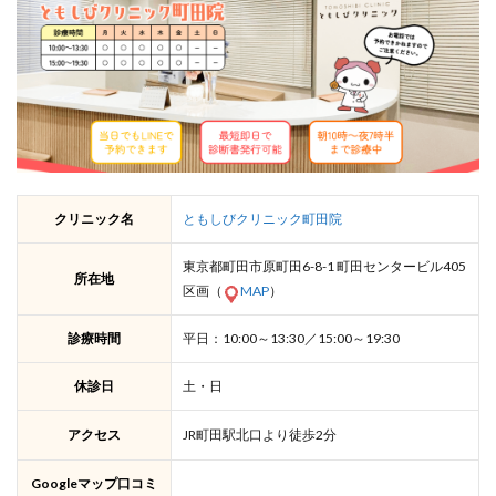
クリニック名
ともしびクリニック町田院
東京都町田市原町田6-8-1 町田センタービル405
所在地
区画（
MAP
）
診療時間
平日：10:00～13:30／15:00～19:30
休診日
土・日
アクセス
JR町田駅北口より徒歩2分
Googleマップ口コミ